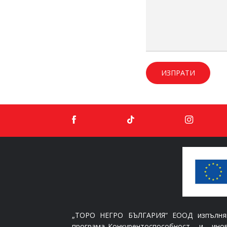
ИЗПРАТИ
„ТОРО НЕГРО БЪЛГАРИЯ“ ЕООД изпълнява
програма„Конкурентоспособност и ин