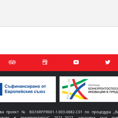
 проект № BG16RFPR001-1.003-0682-C01 по процедура „Вн
овации в предприятията“ 2021–2027, насочена към по