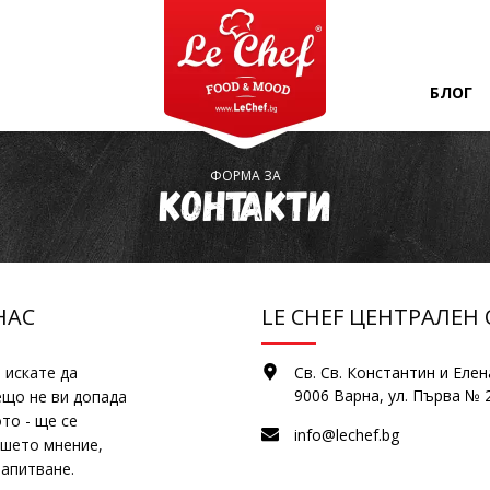
БЛОГ
ФОРМА ЗА
Контакти
НАС
LE CHEF ЦЕНТРАЛЕН
 искате да
Св. Св. Константин и Елен
9006 Варна, ул. Първа № 
ещо не ви допада
то - ще се
info@lechef.bg
ашето мнение,
запитване.