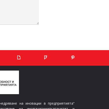
едряване на иновации в предприятията“
вишаване на иновационниякапацитет и