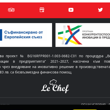
 проект № BG16RFPR001-1.003-0682-C01 по процедура „Вн
овации в предприятията“ 2021–2027, насочена към по
о чрез внедряване на иновативно решение в производствената
7,83 лв. са безвъзмездна финансова помощ.
пазени.
ОБЩИ УСЛОВИЯ