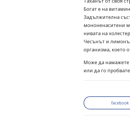
Таханът от своя с
Богат е на витамин
Задължителна съст
мононенаситени ма
нивата на холесте
Чесънът и лимонът
организма, което о
Може да намажете х
или да го пробвате
facebook