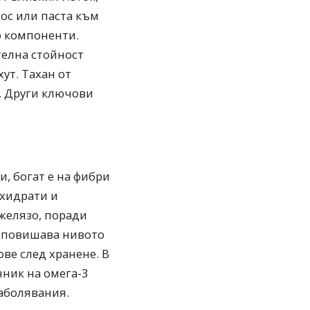
сос или паста към
о компоненти.
телна стойност
ут. Тахан от
с. Други ключови
и, богат е на фибри
ехидрати и
желязо, поради
е повишава нивото
ове след хранене. В
чник на омега-3
аболявания.