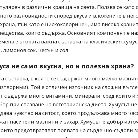
пулярен в различни краища на света. Ползва се като 
много разновидности според вкуса и вложените в нег
 храна, тъй като е нискокалоричен, има висока храни
вещества, които съдържа. Основният компонент е нах
емена е втората важна съставка на класическия хуму
, лимонов сок, чесън и сол.
уса не само вкусна, но и полезна храна?
а съставка, в която се съдържат много малко мазнин
азтворими). Той е отличен източник на сложни въгл
т съдържа много витамини, минерали, сред които и 
збор при спазване на вегетарианска диета. Хумусът н
 дава чувство на ситост, което продължава много час
жат наситени мазнини и захар. Хумусът е добър изто
които предотвратяват появата на сърдечно-съдови з