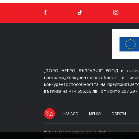
„ТОРО НЕГРО БЪЛГАРИЯ“ ЕООД изпълнява
програма„Конкурентоспособност и ин
конкурентоспособността на предприятиет
възлиза на 414 595,66 лв., от които 207 29
НАЧАЛО
МЕНЮ
ОБЕКТИ
© 2026 Верига заведения Le Chef.
Всички права за