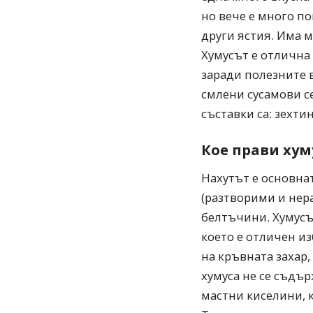
но вече е много по
други ястия. Има 
Хумусът е отлична
заради полезните 
смлени сусамови с
съставки са: зехтин
Кое прави хум
Нахутът е основнат
(разтворими и нер
белтъчини. Хумусъ
което е отличен и
на кръвната захар,
хумуса не се съдър
мастни киселини, 