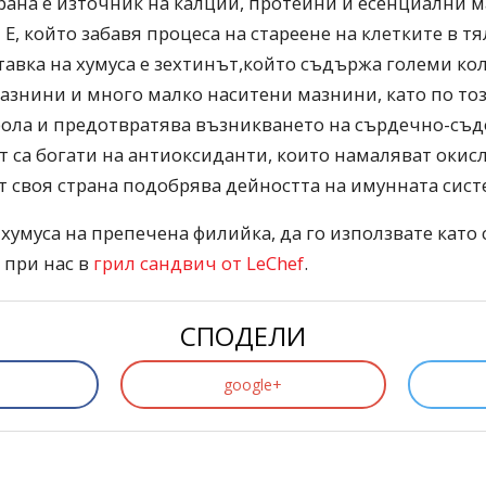
трана е източник на калций, протеини и есенциални 
 Е, който забавя процеса на стареене на клетките в тя
авка на хумуса е зехтинът,който съдържа големи ко
знини и много малко наситени мазнини, като по то
рола и предотвратява възникването на сърдечно-съд
 са богати на антиоксиданти, които намаляват окисл
т своя страна подобрява дейността на имунната сист
умуса на препечена филийка, да го използвате като с
 при нас в
грил сандвич от LeChef
.
СПОДЕЛИ
google+