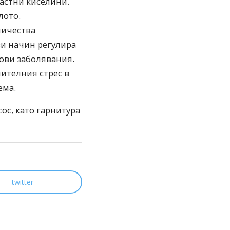
мастни киселини.
лото.
личества
зи начин регулира
ови заболявания.
ителния стрес в
ема.
ос, като гарнитура
twitter