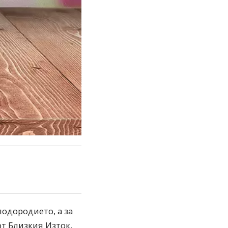
лодородието, а за
от Близкия Изток,