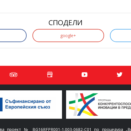
СПОДЕЛИ
google+
 проект № BG16RFPR001-1.003-0682-C01 по процедура „Вн