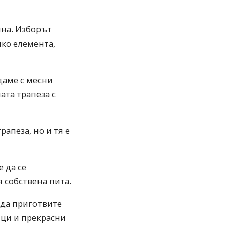
чна. Изборът
ко елемента,
даме с месни
ата трапеза с
рапеза, но и тя е
 да се
 собствена пита.
е да приготвите
ици и прекрасни