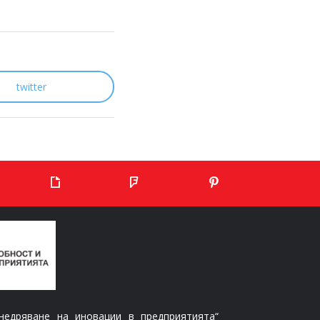
twitter
едряване на иновации в предприятията“