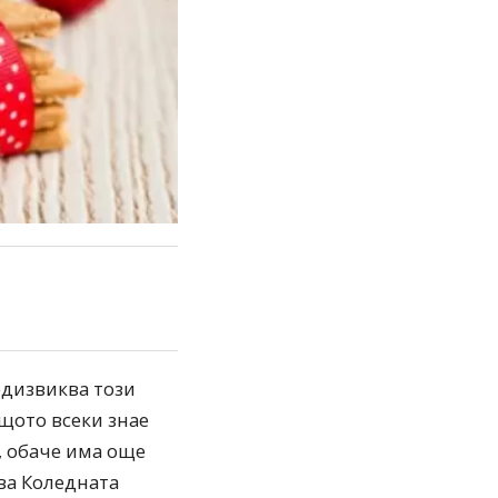
едизвиква този
щото всеки знае
, обаче има още
ва Коледната