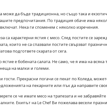
да може да бъде традиционна, но също така и екзоти
Вашите предпочитания. По традиция обаче има някол
 включат. Нека ги споменем с няколко изречения.
за са характерни ястия с месо. След постите се зареж
ата, които не са спазвали постите свързват празничн
атова подгответе скарата от сега.
ястие е бобената салата. Не само, че я има на всяка т
неща на малки и големи.
и гости. Прекрасни погачи се пекат по Коледа, можете
едложенията на пекарните или пък да направите своя
верете се че имате месо на трапезата и не забравяйт
малките. Екипът на Le Chef Ви пожелава весели празн