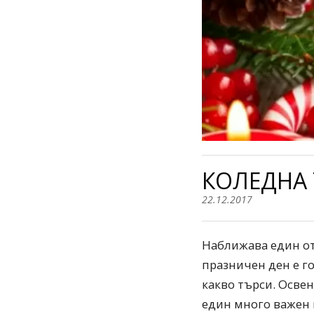
КОЛЕДНА 
22.12.2017
Наближава един от
празничен ден е г
какво търси. Осве
един много важен 