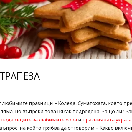
ТРАПЕЗА
 любимите празници – Коледа. Суматохата, която пр
оляма, но въпреки това някак подредена. Защо ли? За
н
подаръците за любимите хора
и
празничната украса
въпрос, на който трябва да отговорим – Какво включ