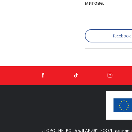
мигове.
facebook
„ТОРО НЕГРО БЪЛГАРИЯ“ ЕООД изпълнява