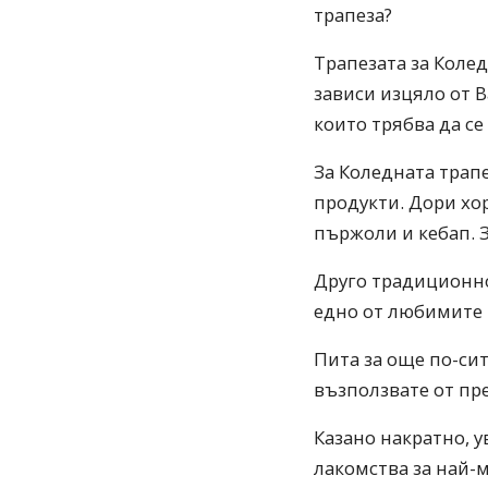
трапеза?
Трапезата за Коле
зависи изцяло от 
които трябва да се
За Коледната трапе
продукти. Дори хор
пържоли и кебап. З
Друго традиционно 
едно от любимите 
Пита за още по-сит
възползвате от пр
Казано накратно, у
лакомства за най-