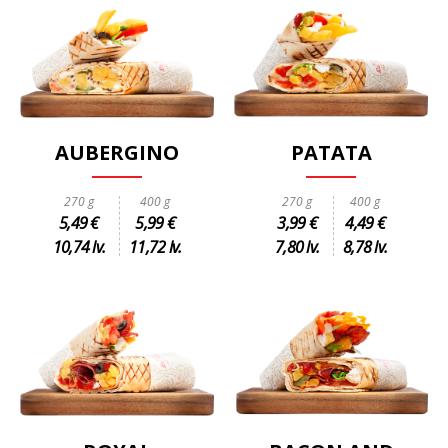
AUBERGINO
PATATA
270 g
400 g
270 g
400 g
5,49 €
5,99 €
3,99 €
4,49 €
10,74 lv.
11,72 lv.
7,80 lv.
8,78 lv.