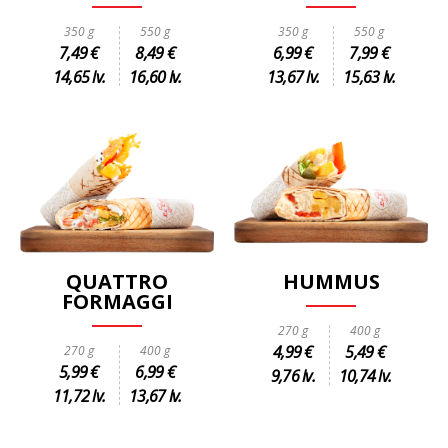
350 g
550 g
350 g
550 g
7,49 €
8,49 €
6,99 €
7,99 €
14,65 lv.
16,60 lv.
13,67 lv.
15,63 lv.
QUATTRO
HUMMUS
FORMAGGI
270 g
400 g
4,99 €
5,49 €
270 g
400 g
5,99 €
6,99 €
9,76 lv.
10,74 lv.
11,72 lv.
13,67 lv.