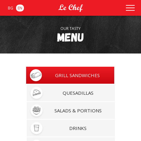
BG
EN
OUR TASTY
Menu
GRILL SANDWICHES
QUESADILLAS
SALADS & PORTIONS
DRINKS