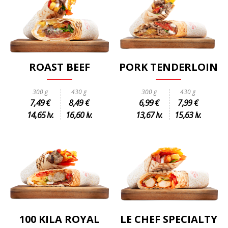
ROAST BEEF
PORK TENDERLOIN
300 g
430 g
300 g
430 g
7,49 €
8,49 €
6,99 €
7,99 €
14,65 lv.
16,60 lv.
13,67 lv.
15,63 lv.
100 KILA ROYAL
LE CHEF SPECIALTY