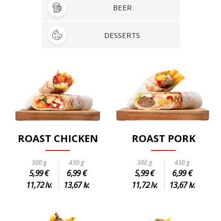
BEER
DESSERTS
ROAST CHICKEN
ROAST PORK
300 g
430 g
300 g
430 g
5,99 €
6,99 €
5,99 €
6,99 €
11,72 lv.
13,67 lv.
11,72 lv.
13,67 lv.