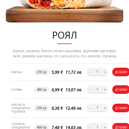
РОЯЛ
Шунка, луканка, бекон, печен кашкавал, хрупкави картофки,
зеле, домати, маслини, сос салса роса, сос алиоли, горчица
5,99 €
11,72 лв.
малък
270 гр
ДОБАВИ
6,99 €
13,67 лв.
голям
400 гр
ДОБАВИ
малък в
6,38 €
12,48 лв.
специална
270 гр
ДОБАВИ
тортила
голям в
7,48 €
14,63 лв.
специална
400 гр
ДОБАВИ