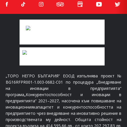
„ТОРО НЕГРО БЪЛГАРИЯ“ ЕООД изпълнява проект №
BG16RFPR001-1.003-0682-C01 по процедура „Внедряване
на иновации в предприятията“
програма„Конкурентоспособност и иновации в
предприятията“ 2021–2027, насочена към повишаване на
иновационниякапацитет и конкурентоспособността на
предприятието чрез внедряване на иновативно решение в
производствената му дейност. Общата стойност на
проекта възлиза на 414 595,66 лв., от които 207 297,83 лв.