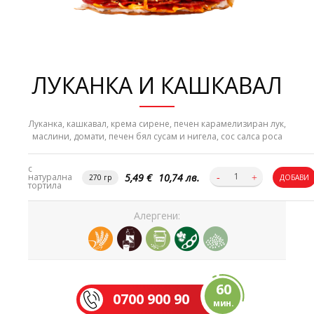
ЛУКАНКА И КАШКАВАЛ
Луканка, кашкавал, крема сирене, печен карамeлизиран лук,
маслини, домати, печен бял сусам и нигела, сос салса роса
с
5,49 €
10,74 лв.
натурална
270 гр
ДОБАВИ
тортила
Алергени:
60
0700 900 90
мин.