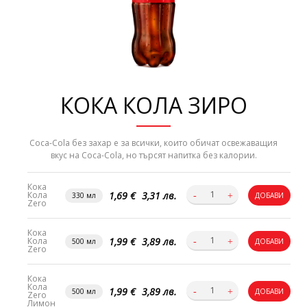
КОКА КОЛА ЗИРО
Coca-Cola без захар e за всички, които обичат освежаващия
вкус на Coca-Cola, но търсят напитка без калории.
Кока
1,69 €
3,31 лв.
Кола
330 мл
ДОБАВИ
Zero
Кока
1,99 €
3,89 лв.
Кола
500 мл
ДОБАВИ
Zero
Кока
Кола
1,99 €
3,89 лв.
500 мл
ДОБАВИ
Zero
Лимон